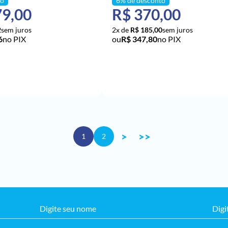
79,00
R$ 370,00
2
2x de
R$ 185,00
6
no PIX
R$ 347,80
no PIX
ONAR AO CARRINHO
ADICIONAR AO CARRINH
>
>>
1
2