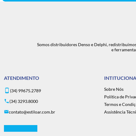
Somos distribuidores Denso e Delphi, redistribuímos
e ferramenta
ATENDIMENTO
INTITUCIONA
Sobre Nós
(34) 99675.2789
Política de Priv
(34) 3293.8000
Termos e Condiç
contato@estiloar.com.br
Assistência Técn