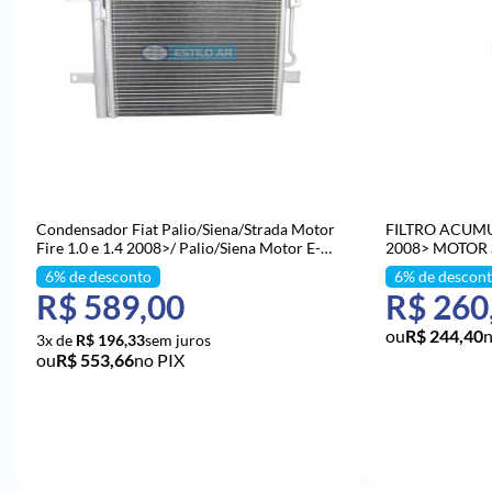
Condensador Fiat Palio/Siena/Strada Motor
FILTRO ACUM
Fire 1.0 e 1.4 2008>/ Palio/Siena Motor E-
2008> MOTOR 
Torq Modelo Denso Sistema Behr Fluxo
Paralelo OEM: 51834975
R$ 589,00
R$ 260
R$ 244,40
n
3x de
R$ 196,33
R$ 553,66
no PIX
ADICIONAR AO CARRINHO
ADICI