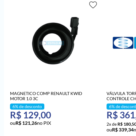
MAGNETICO COMP RENAULT KWID
VÁLVULA TOR
MOTOR 1.0 3C
CONTROLE CH
1.4 TURBO 201
R$ 129,00
R$ 361
R$ 121,26
no PIX
2x de
R$ 180,5
R$ 339,34
n