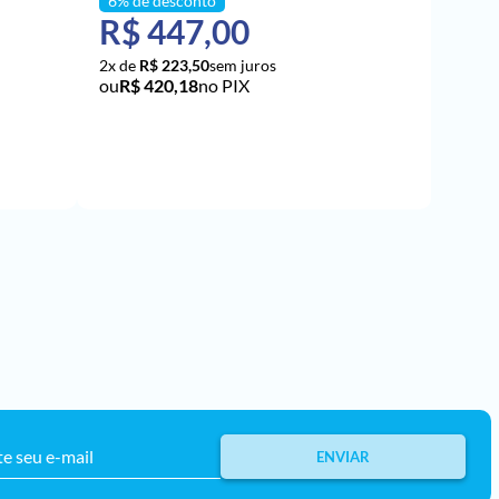
R$ 447,00
2x de
R$ 223,50
R$ 420,18
no PIX
O
ADICIONAR AO CARRINHO
ENVIAR