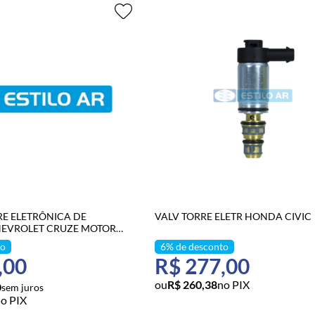
RE ELETRÔNICA DE
VALV TORRE ELETR HONDA CIVIC
EVROLET CRUZE MOTOR
7> RC.600.443
,00
R$ 277,00
R$ 260,38
no PIX
0
o PIX